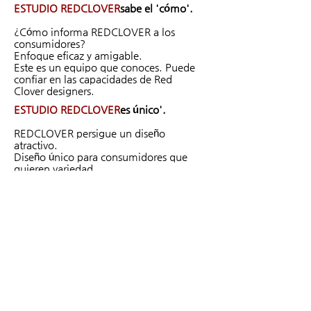
ESTUDIO REDCLOVER
sabe el 'cómo'.
¿Cómo informa REDCLOVER a los
consumidores?
Enfoque eficaz y amigable.
Este es un equipo que conoces. Puede
confiar en las capacidades de Red
Clover designers​.
ESTUDIO REDCLOVER
es único'.
REDCLOVER persigue un diseño
atractivo.
Diseño único para consumidores que
quieren variedad
​Te ofrecemos.
@2020 REDCLOVER Todos los derechos
reservados
/subcontratación de gráficos de
juegos/video publicitario/
​Número de registro comercial -
345-55-00164
​Nombre del representante: lee chang yong